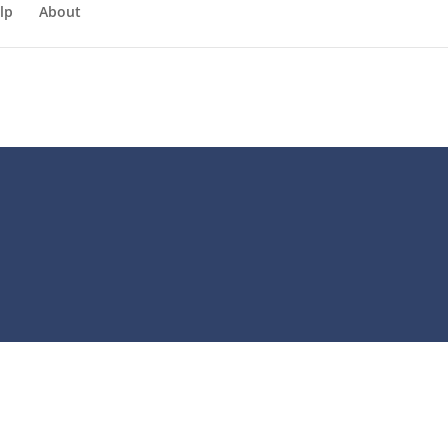
lp
About
jven
chrijven