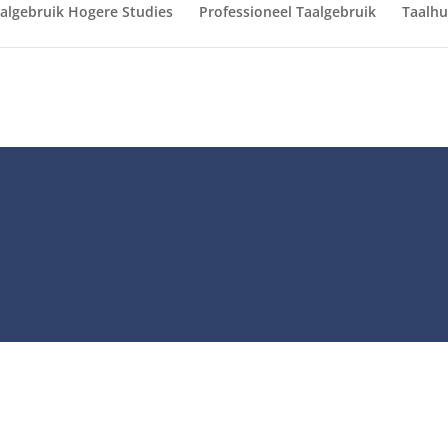
algebruik Hogere Studies
Professioneel Taalgebruik
Taalhu
gaderverslag schri
>
Professioneel Taalgebruik
>
Vergaderverslag s